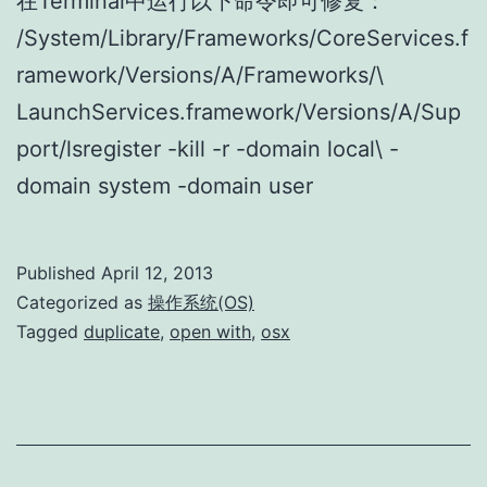
在Terminal中运行以下命令即可修复：
/System/Library/Frameworks/CoreServices.f
ramework/Versions/A/Frameworks/\
LaunchServices.framework/Versions/A/Sup
port/lsregister -kill -r -domain local\ -
domain system -domain user
Published
April 12, 2013
Categorized as
操作系统(OS)
Tagged
duplicate
,
open with
,
osx