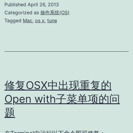
装
Published
April 26, 2013
后
Categorized as
操作系统(OS)
需
Tagged
Mac
,
os x
,
tune
要
的
设
置
（SSD）
修复OSX中出现重复的
Open with子菜单项的问
题