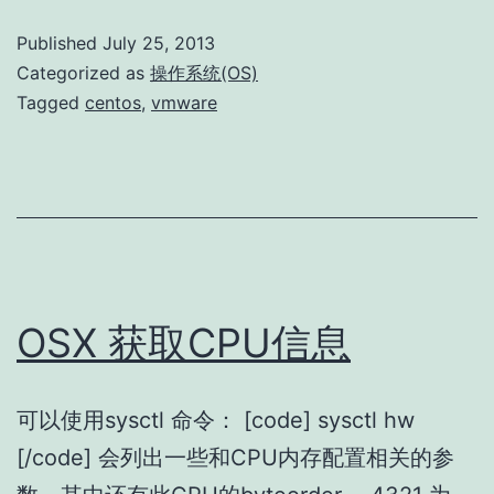
Linux
Published
July 25, 2013
Virtual
Categorized as
操作系统(OS)
Machi
Tagged
centos
,
vmware
netwo
adapte
udev
issue
OSX 获取CPU信息
可以使用sysctl 命令： [code] sysctl hw
[/code] 会列出一些和CPU内存配置相关的参