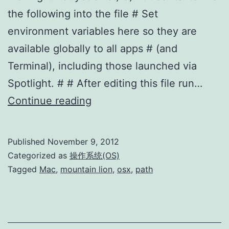
the following into the file # Set
environment variables here so they are
available globally to all apps # (and
Terminal), including those launched via
Spotlight. # # After editing this file run…
Mac
Continue reading
OSX
Mountain
Published
November 9, 2012
Lion
Categorized as
操作系统(OS)
的
Tagged
Mac
,
mountain lion
,
osx
,
path
全
局
环