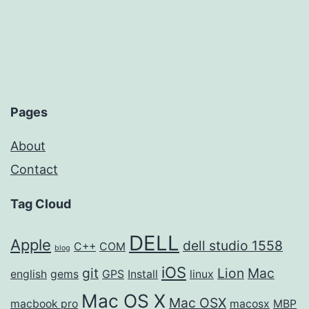
navigation
Pages
About
Contact
Tag Cloud
DELL
Apple
dell studio 1558
C++
COM
blog
iOS
git
Lion
Mac
english
gems
GPS
Install
linux
Mac OS X
Mac OSX
macbook pro
macosx
MBP