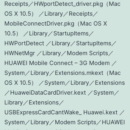
Receipts／HWportDetect_driver.pkg（Mac
OS X 10.5） ／Library／Receipts／
MobileConnectDriver.pkg（Mac OS X
10.5） ／Library／StartupItems／
HWPortDetect ／Library／StartupItems／
HWNetMgr ／Library／Modem Scripts／
HUAWEI Mobile Connect – 3G Modem ／
System／Library／Extensions.mkext（Mac
OS X 10.5） ／System／Library／Extensions
／HuaweiDataCardDriver.kext ／System／
Library／Extensions／
USBExpressCardCantWake_ Huawei.kext ／
System／Library／Modem Scripts／HUAWEI