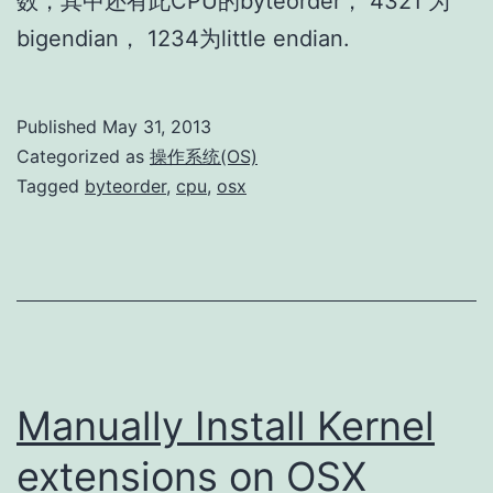
数，其中还有此CPU的byteorder， 4321 为
bigendian， 1234为little endian.
Published
May 31, 2013
Categorized as
操作系统(OS)
Tagged
byteorder
,
cpu
,
osx
Manually Install Kernel
extensions on OSX