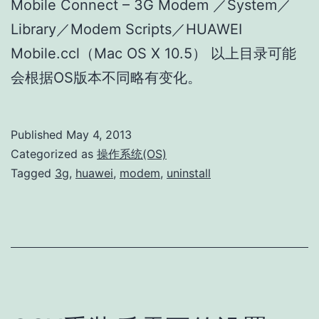
Mobile Connect – 3G Modem ／System／
Library／Modem Scripts／HUAWEI
Mobile.ccl（Mac OS X 10.5） 以上目录可能
会根据OS版本不同略有变化。
Published
May 4, 2013
Categorized as
操作系统(OS)
Tagged
3g
,
huawei
,
modem
,
uninstall