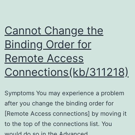
境
变
量，
Cannot Change the
For
Binding Order for
all
Remote Access
GUI
apps
Connections(kb/311218)
and
Spotlight
Symptoms You may experience a problem
after you change the binding order for
[Remote Access connections] by moving it
to the top of the connections list. You
would do so in the Advanced