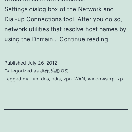
Settings dialog box of the Network and
Dial-up Connections tool. After you do so,
network utilities that resolve host names by
Cannot
using the Domain…
Continue reading
Change
the
Published
July 26, 2012
Binding
Categorized as
操作系统(OS)
Order
Tagged
dial-up
,
dns
,
ndis
,
vpn
,
WAN
,
windows xp
,
xp
for
Remote
Access
Connecti