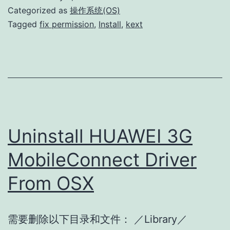
ex
Categorized as
操作系统(OS)
o
Tagged
fix permission
,
Install
,
kext
O
Uninstall HUAWEI 3G
MobileConnect Driver
From OSX
需要删除以下目录和文件： ／Library／