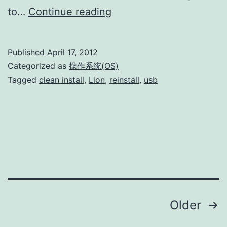
How
to…
Continue reading
to
Burn
Published
April 17, 2012
Your
Categorized as
操作系统(OS)
Own
Tagged
clean install
,
Lion
,
reinstall
,
usb
OS
X
Lion
Install
DVD
or
USB
Posts
Older
Drive