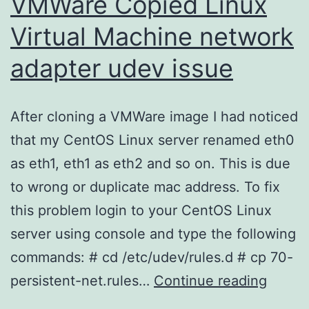
VMWare Copied Linux
Virtual Machine network
adapter udev issue
After cloning a VMWare image I had noticed
that my CentOS Linux server renamed eth0
as eth1, eth1 as eth2 and so on. This is due
to wrong or duplicate mac address. To fix
this problem login to your CentOS Linux
server using console and type the following
commands: # cd /etc/udev/rules.d # cp 70-
VMWa
persistent-net.rules…
Continue reading
Copie